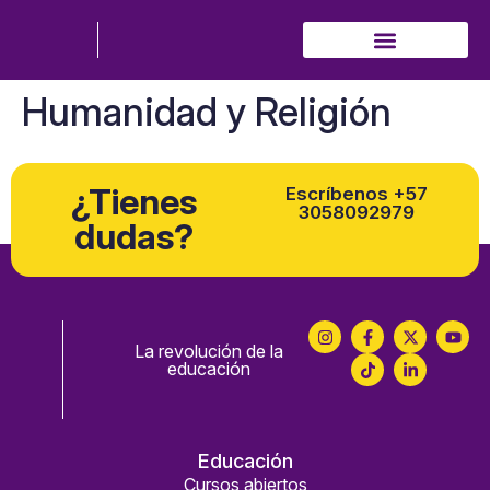
¿Quiénes somos?
Conoce nuestra oferta
Humanidad y Religión
¿Tienes
Escríbenos +57
3058092979
dudas?
La revolución de la
educación
Educación
Cursos abiertos