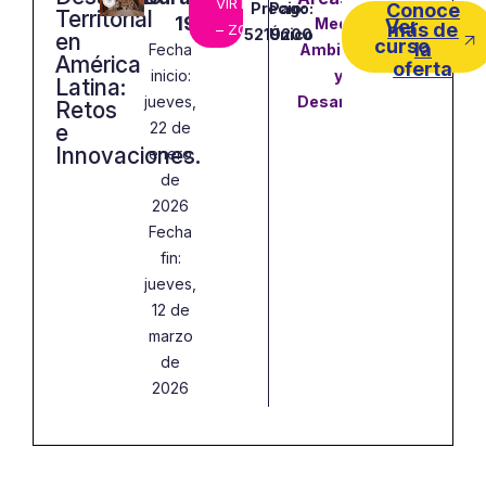
VIRTUAL
Precio:
Pago:
Conoce
Territorial
192
Medio
Ver
más de
– ZOOM
5219200
Único
en
curso
la
Fecha
Ambiente
América
oferta
inicio:
y
Latina:
jueves,
Desarrollo
Retos
22 de
e
Innovaciones.
enero
de
2026
Fecha
fin:
jueves,
12 de
marzo
de
2026