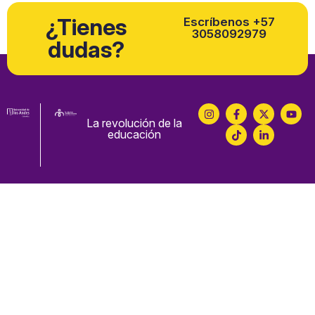
¿Tienes
Escríbenos +57
3058092979
dudas?
La revolución de la
educación
Educación
Cursos abiertos
Certificados profesionales
Corporativo ¿Eres empresa?
Cursos internacionales