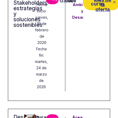
1330000
Único
Stakeholders:
curso
la
Fecha
Ambiente
estrategias
oferta
inicio:
y
y
jueves,
Desarrollo
soluciones
19 de
sostenibles
febrero
de
2026
Fecha
fin:
martes,
24 de
marzo
de
2026
Desarrollo
Duración: