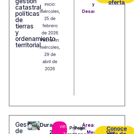
gestión
oferta
inicio:
y
catastral,
miércoles,
Desarrollo
políticas
25 de
de
tierras
febrero
y
de 2026
ordenamiento
Fecha fin:
territorial
miércoles,
29 de
abril de
2026
Gestión
Duración:
VIRTUAL
Precio:
Pago:
Conoce
de
24
Medio
Ver
más de
– ZOOM